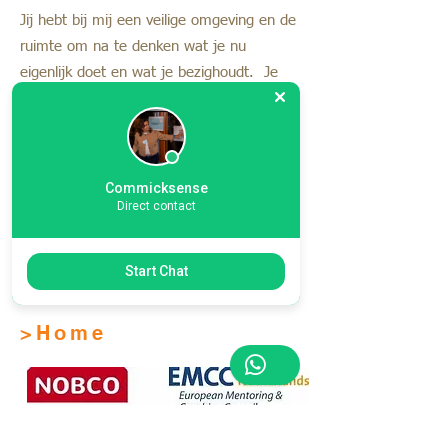
Jij hebt bij mij een veilige omgeving en de
ruimte om na te denken wat je nu
eigenlijk doet en wat je bezighoudt. Je
wordt uitgedaagd om vanuit diverse
perspectieven te kijken naar een casus en
naar jezelf. Zo beweeg je vanzelf, met
kleine stappen.
Commicksense
Direct contact
Ik heb zowel een geaccrediteerde
organisatie- als individuele
Start Chat
coachopleiding.
>Home