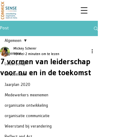
Post
Algemeen
Mickey Scherer
Algemeen
19 mei
2 minuten om te lezen
7 vormen van leiderschap
Leiderschap
voor nu en in de toekomst
Directieteam
Jaarplan 2020
Medewerkers meenemen
organisatie ontwikkeling
organisatie communicatie
Weerstand bij verandering