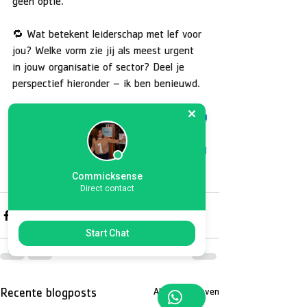
geen optie.”
🔁 Wat betekent leiderschap met lef voor 
jou? Welke vorm zie jij als meest urgent 
in jouw organisatie of sector? Deel je 
perspectief hieronder – ik ben benieuwd.
#leiderschap
#VUCA
#transformatie
#leidin
ggeven
#toekomst
#ethiek
#communicatie
#diversiteit
#publiekbelang
#samenwerking
#digitaleleiderschap
#duurzaam
#inclusie
Commicksense
#commicksense
Direct contact
Start Chat
Alles weergeven
Recente blogposts